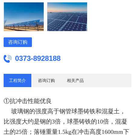
境中能长期使用，有良好的化学稳定性。③良好的保温性能 由于玻
璃钢产品是由高分子材料和增强材料复合而成，导热系数低，只有金
属的1/100～1/1000，是优良的绝热材料。④热膨胀系数小 由于玻
璃钢热膨胀系数小（2.0×10-5/℃），能更好的粘附于基层。⑤轻质高
强安装简便 比重仅为混凝土的2/3，因此，装卸方便，易于安装。
咨询订购
⑥施工工艺性能优良 玻璃钢在固化成型前，由于树脂的流动性，可
以采用不同的成型方法，方便地加工成所需要的形状，这一特点***适
0373-8928188

合大型、整体和结构复杂的设备施工要求，根据环境情况可以现场施
工。⑦物理性能优良 附着力好，不开裂，不结垢，水质不会被水中
的微生物污染或氧化生锈，不产生二次污染。
工程简介
咨询订购
相关产品
①抗冲击性能优良
玻璃钢的强度高于钢管球墨铸铁和混凝土，
比强度大约是钢的3倍，球墨铸铁的10倍，混凝
土的25倍；落锤重量1.5kg在冲击高度1600mm下